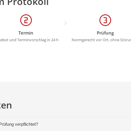
m Protokoll
Termin
Prüfung
ebot und Terminvorschlag in 24 h
Normgerecht vor Ort, ohne Störu
ten
üfung verpflichtet?