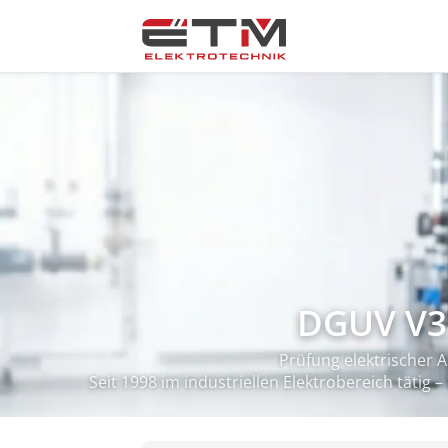
DGUV V3 
Prüfung elektrischer 
Seit 1998 im industriellen Elektrobereich tätig